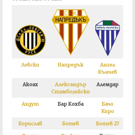
Левски
Напредък
Ангел
Р
Кънчев
Акоах
Александър
Алемдар
А
Стамболийски
Ахдут
Бар Кохба
Бачо
Бе
Киро
Борислав
Ботев
Ботев 27
Б