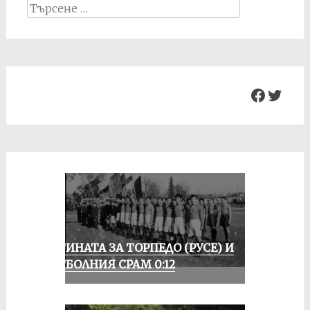
Search
for:
Facebo
Twit
ИСТИНАТА ЗА ТОРПЕДО (РУСЕ) И
ФУТБОЛНИЯ СРАМ 0:12