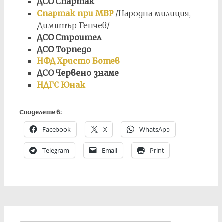
ДСО Спартак
Спартак при МВР
/Народна милиция,
Димитър Генчев/
ДСО Строител
ДСО Торпедо
НФД Христо Ботев
ДСО Червено знаме
НДГС Юнак
Споделете в:
Facebook
X
WhatsApp
Telegram
Email
Print