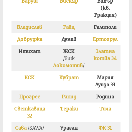
Варуш
Вискяр
Вихър
(кв.
Тракция)
Цап
Владислав
Гайц
Галиполи
Добруджа
Дунав
Ертогрул
Итихат
ЖСК
Златна
К
/виж
котва 34
Локомотив
/
КСК
Кубрат
Мария
П
Луиза 33
Прогрес
Рапид
Родина
Р
Светкавица
Тераки
Тича
32
Сава
/SAWA/
Ураган
ФК 31
Х