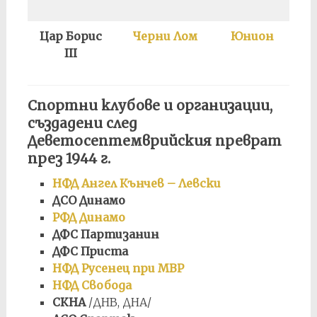
Цар Борис
Черни Лом
Юнион
III
Спортни клубове и организации,
създадени след
Деветосептемврийския преврат
през 1944 г.
НФД Ангел Кънчев – Левски
ДСО Динамо
РФД Динамо
ДФС Партизанин
ДФС Приста
НФД Русенец при МВР
НФД Свобода
СКНА
/ДНВ, ДНА/